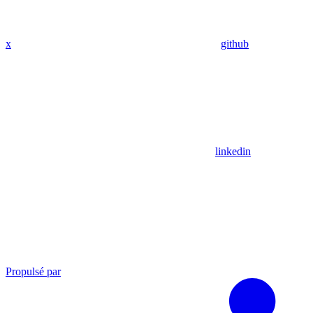
x
github
linkedin
Propulsé par