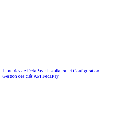
Librairies de FedaPay : Installation et Configuration
Gestion des clés API FedaPay