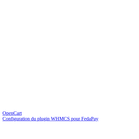
OpenCart
Configuration du plugin WHMCS pour FedaPay