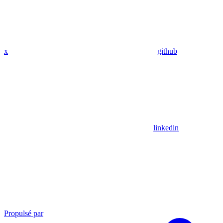
x
github
linkedin
Propulsé par