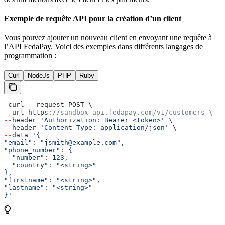
Exemple de requête API pour la création d’un client
Vous pouvez ajouter un nouveau client en envoyant une requête à
l’API FedaPay. Voici des exemples dans différents langages de
programmation :
Curl
NodeJs
PHP
Ruby
 curl 
--
request POST \
--
url https
:
//sandbox-api.fedapay.com/v1/customers \
--
header 
'Authorization: Bearer <token>'
 \
--
header 
'Content-Type: application/json'
 \
--
data 
'{
"email": "jsmith@example.com",
"phone_number": {
  "number": 123,
  "country": "<string>"
},
"firstname": "<string>",
"lastname": "<string>"
}'