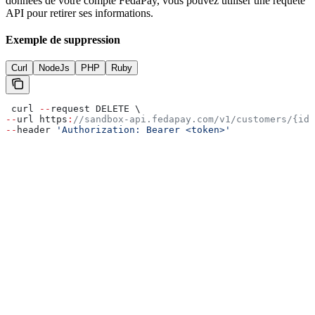
données de votre compte FedaPay, vous pouvez utiliser une requête
API pour retirer ses informations.
Exemple de suppression
Curl
NodeJs
PHP
Ruby
 curl 
--
request DELETE \
--
url https
:
//sandbox-api.fedapay.com/v1/customers/{id}
--
header 
'Authorization: Bearer <token>'