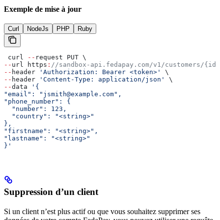
Exemple de mise à jour
Curl
NodeJs
PHP
Ruby
 curl 
--
request PUT \
--
url https
:
//sandbox-api.fedapay.com/v1/customers/{id}
--
header 
'Authorization: Bearer <token>'
 \
--
header 
'Content-Type: application/json'
 \
--
data 
'{
"email": "jsmith@example.com",
"phone_number": {
  "number": 123,
  "country": "<string>"
},
"firstname": "<string>",
"lastname": "<string>"
}'
Suppression d’un client
Si un client n’est plus actif ou que vous souhaitez supprimer ses