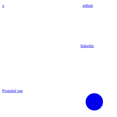
x
github
linkedin
Propulsé par